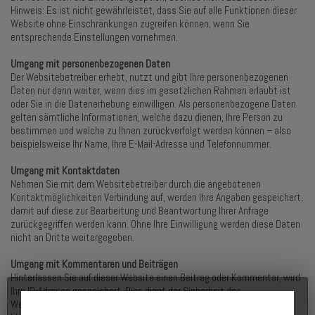
Hinweis: Es ist nicht gewährleistet, dass Sie auf alle Funktionen dieser
Website ohne Einschränkungen zugreifen können, wenn Sie
entsprechende Einstellungen vornehmen.
Umgang mit personenbezogenen Daten
Der Websitebetreiber erhebt, nutzt und gibt Ihre personenbezogenen
Daten nur dann weiter, wenn dies im gesetzlichen Rahmen erlaubt ist
oder Sie in die Datenerhebung einwilligen. Als personenbezogene Daten
gelten sämtliche Informationen, welche dazu dienen, Ihre Person zu
bestimmen und welche zu Ihnen zurückverfolgt werden können – also
beispielsweise Ihr Name, Ihre E-Mail-Adresse und Telefonnummer.
Umgang mit Kontaktdaten
Nehmen Sie mit dem Websitebetreiber durch die angebotenen
Kontaktmöglichkeiten Verbindung auf, werden Ihre Angaben gespeichert,
damit auf diese zur Bearbeitung und Beantwortung Ihrer Anfrage
zurückgegriffen werden kann. Ohne Ihre Einwilligung werden diese Daten
nicht an Dritte weitergegeben.
Umgang mit Kommentaren und Beiträgen
Hinterlassen Sie auf dieser Website einen Beitrag oder Kommentar, wird
Ihre IP-Adresse gespeichert. Dies dient der Sicherheit des
Websitebetreibers: Verstößt Ihr Text gegen das Recht, möchte er Ihre