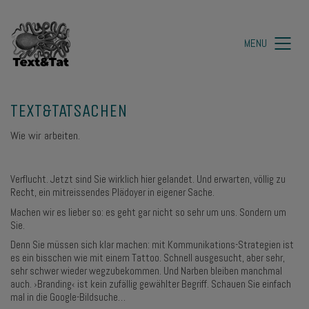
MENU
TEXT&TATSACHEN
Wie wir arbeiten.
Verflucht. Jetzt sind Sie wirklich hier gelandet. Und erwarten, völlig zu
Recht, ein mitreissendes Plädoyer in eigener Sache.
Machen wir es lieber so: es geht gar nicht so sehr um uns. Sondern um
Sie.
Denn Sie müssen sich klar machen: mit Kommunikations-Strategien ist
es ein bisschen wie mit einem Tattoo. Schnell ausgesucht, aber sehr,
sehr schwer wieder wegzubekommen. Und Narben bleiben manchmal
auch. ›Branding‹ ist kein zufällig gewählter Begriff. Schauen Sie einfach
mal in die Google-Bildsuche…