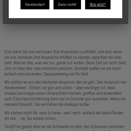
Verstanden!
Dann nicht!
Wie jetzt?
Erst wenn Sie uns vertrauen, Ihre Ansprüche zu erfüllen, und erst wenn
wir uns zutrauen, Ihre Ansprüche erfüllen zu können, sprechen wir über
Geld. Weil wir das, was wir tun, gerne tun wollen. Denn Zeit ist nicht Geld.
Zeit ist eher das, was meistens passiert. Deshalb wollen wir sie nicht
einfach verschwenden. Genausowenig wie Ihr Geld.
Wir stellen an uns den höchsten Anspruch, den es gibt. Den Anspruch von
Handwerkern. ›Schön‹ ist gut und schön – aber wichtiger ist, dass
unsere Leistungen einen Unterschied machen, greifbar und anwendbar
sind. Eine kaputte Heizung kann nur im Sommer gut aussehen. Wenn sie
niemand braucht. Sie verstehen die Analogie sicher.
Wir stehen nicht für ›nice to have‹, weil ›nett‹ einfach der kleine Bruder
ist von … na, Sie wissen schon.
Text&Tat glaubt eher an die Schwielen im Hirn, den Schweiss zwischen