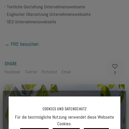
- Textliche Gestaltung Unternehmenswebseite
- Englischer Übersetzung Unternehmenswebseite
- SEO Unternehmenswebseite
→ PRE besuchen
SHARE
Facebook
Twitter
Pinterest
Email
0
COOKIES UND DATENSCHUTZ
Für die bestmögliche Nutzung verwendet diese Webseite
Cookies.