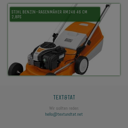
STIHL BENZIN-RASENMÄHER RM248 46 CM
2,8PS
TEXT&TAT
Wir sollten reden:
hello@textundtat.net