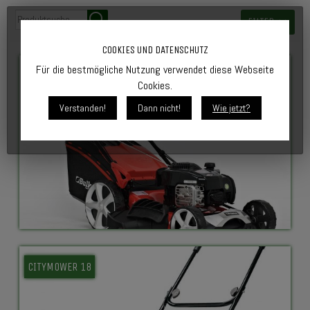
FILTER
COOKIES UND DATENSCHUTZ
Für die bestmögliche Nutzung verwendet diese Webseite
BENZIN RASENMÄHER BS 508 SF
Cookies.
Verstanden!
Dann nicht!
Wie jetzt?
CITYMOWER 18