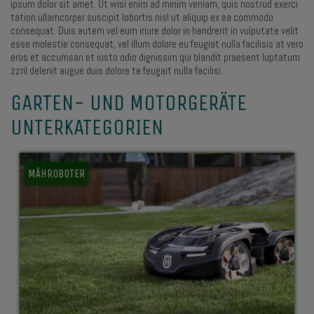
ipsum dolor sit amet. Ut wisi enim ad minim veniam, quis nostrud exerci
tation ullamcorper suscipit lobortis nisl ut aliquip ex ea commodo
consequat. Duis autem vel eum iriure dolor in hendrerit in vulputate velit
esse molestie consequat, vel illum dolore eu feugiat nulla facilisis at vero
eros et accumsan et iusto odio dignissim qui blandit praesent luptatum
zzril delenit augue duis dolore te feugait nulla facilisi.
GARTEN- UND MOTORGERÄTE
UNTERKATEGORIEN
MÄHROBOTER